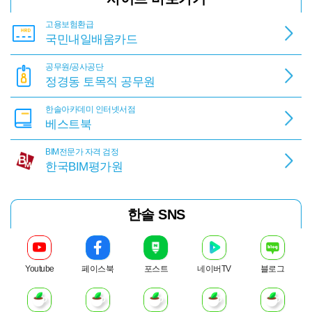
고용보험환급
국민내일배움카드
공무원/공사공단
정경동 토목직 공무원
한솔아카데미 인터넷서점
베스트북
BIM전문가 자격 검정
한국BIM평가원
한솔 SNS
포스트
Youtube
페이스북
네이버TV
블로그