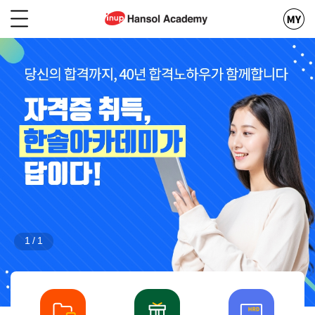
본
문
바
로
메
가
인
기
배
주
너
메
뉴
바
로
가
기
1
/
1
퀵
메