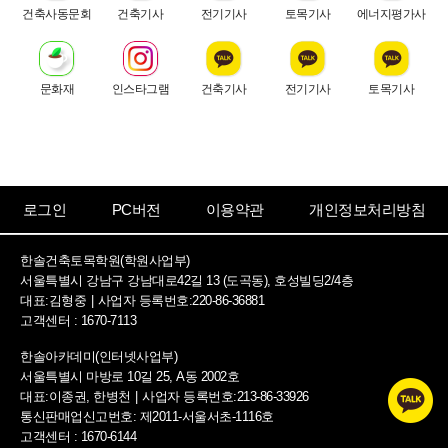
건축사동문회
건축기사
전기기사
토목기사
에너지평가사
문화재
인스타그램
건축기사
전기기사
토목기사
로그인
PC버전
이용약관
개인정보처리방침
한솔건축토목학원(학원사업부)
서울특별시 강남구 강남대로42길 13 (도곡동), 호성빌딩2/4층
대표:김형중
|
사업자 등록번호:220-86-36881
고객센터 : 1670-7113
한솔아카데미(인터넷사업부)
서울특별시 마방로 10길 25, A동 2002호
대표:이종권, 한병천
|
사업자 등록번호:213-86-33926
통신판매업신고번호: 제2011-서울서초-1116호
고객센터 : 1670-6144